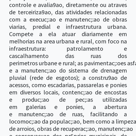
controle e avalia9ao, diretamente ou atraves
de terceiriza9ao, das atividades relacionadas
com a execuc;:ao e manutenc;:ao de obras
viarias, predial e infraestrutura urbana.
Compete a ela atuar diariamente em
melhorias na area urbana e rural, com foco na
infraestrutura: patrolamento e
cascalhamento das ruas dos
perimetros urbane e rural; as pavimentac;:oes asf
e a manutenc;:ao do sistema de drenagem
pluvial (rede de esgotos); a constru9ao de
acessos, como escadarias, passarelas e ponies
em diversos locais, contenc;:ao de encostas
e produc;:ao de pec;:as utilizadas
em galerias e ponies, a abertura
e manutenc;:ao de ruas, facilitando a
locomoc;:ao da populac;:ao, bem como a limpez
de arroios, obras de recuperac;:ao, manutenc;:ao
e conservac;:ao dos pr6prios municipais, de